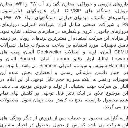
داروهای تزریقی و خوراکی، مخازن نگهداری آب PW و WFI، مخازن
موبایل، دستگاه ­های CIP/SIP، انواع هوزینگ­های فیلتراسیون،
میکسرهای مگنتیک، مبدل­های حرارتی، دستگاه­های مولد PW، WFI و
PS و شیرآلات صنعتی شامل انواع شیرآلات کنترلی، دروازه­ای،
دروازه­ای چاقویی، کروی و یکطرفه در سایزهای مختلف اشاره نمود.
از مزایای این شرکت استفاده از معتبرترین برندهای اروپایی در زمینه
تامین تجهیزات مورد استفاده در ساخت محصولات شامل شیرآلات
GEMU آلمان، لوله و اتصالات Dockweiler آلمان، پمپ های
Lowara ایتالیا، ابزار دقیق Labom آلمان، Burkert آلمان و
Hamilton سوییس و سیستم کنترلی Siemens می باشد. با توجه به
در اختیار داشتن نمایندگی رسمی و انحصاری بخش عمده این
تجهیزات و نظر به اینکه همواره حجم قابل توجهی از این اقلام در
انبار این شرکت جهت پشتیبانی از تولید و فروش موجود می باشد،
این موضوع علاوه بر اینکه تاثیر قابل توجهی در کاهش بهای تمام
شده محصول داراست، منتج به کاهش مدت زمان تحویل محصولات
نیز می گردد.
ارایه گارانتی محصول و خدمات پس از فروش از دیگر ویژگی های
این شرکت می باشد که پس از تحویل محصول در اختیار مشتری