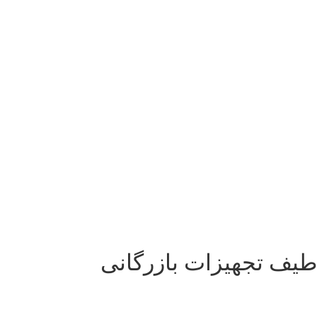
طیف تجهیزات بازرگانی
شرکت سیناراد کالا در حوزه تامین و واردات تجهیزات، رنج گسترده ­
ای از محصولات را جهت عرضه به بازار در اختیار دارد. این
محصولات قابل نصب و بهره ­برداری در خطوط انتقال، پروسس و