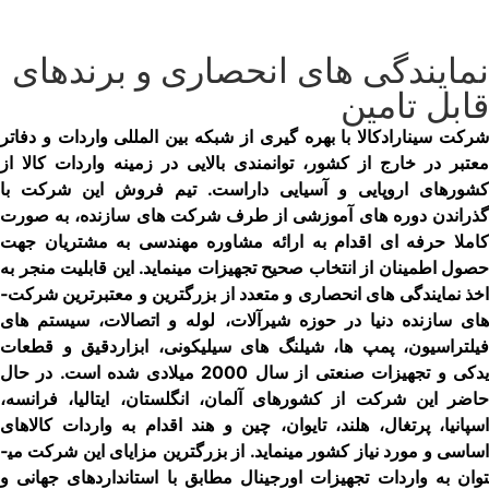
نمایندگی­ های انحصاری و برندهای
قابل تامین
شرکت سیناراد­کالا با بهره ­گیری از شبکه بین المللی واردات و دفاتر
معتبر در خارج از کشور، توانمندی بالایی در زمینه واردات کالا از
کشورهای اروپایی و آسیایی داراست. تیم فروش این شرکت با
گذراندن دوره­ های آموزشی از طرف شرکت ­های سازنده، به صورت
کاملا حرفه ­ای اقدام به ارائه مشاوره مهندسی به مشتریان جهت
حصول اطمینان از انتخاب صحیح تجهیزات می­نماید. این قابلیت منجر به
اخذ نمایندگی ­های انحصاری و متعدد از بزرگترین و معتبرترین شرکت­
های سازنده دنیا در حوزه شیرآلات، لوله و اتصالات، سیستم های
فیلتراسیون، پمپ ­ها، شیلنگ ­های سیلیکونی، ابزاردقیق و قطعات
یدکی و تجهیزات صنعتی از سال 2000 میلادی شده است. در حال
حاضر این شرکت از کشورهای آلمان، انگلستان، ایتالیا، فرانسه،
اسپانیا، پرتغال، هلند، تایوان، چین و هند اقدام به واردات کالاهای
اساسی و مورد نیاز کشور می­نماید. از بزرگترین مزایای این شرکت می­
توان به واردات تجهیزات اورجینال مطابق با استانداردهای جهانی و