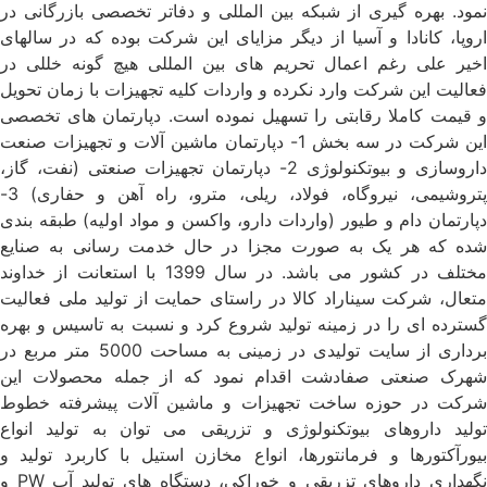
نمود. بهره گیری از شبکه بین المللی و دفاتر تخصصی بازرگانی در
اروپا، کانادا و آسیا از دیگر مزایای این شرکت بوده که در سالهای
اخیر علی رغم اعمال تحریم های بین المللی هیچ گونه خللی در
فعالیت این شرکت وارد نکرده و واردات کلیه تجهیزات با زمان تحویل
و قیمت کاملا رقابتی را تسهیل نموده است. دپارتمان های تخصصی
این شرکت در سه بخش 1- دپارتمان ماشین آلات و تجهیزات صنعت
داروسازی و بیوتکنولوژی 2- دپارتمان تجهیزات صنعتی (نفت، گاز،
پتروشیمی، نیروگاه، فولاد، ریلی، مترو، راه آهن و حفاری) 3-
دپارتمان دام و طیور (واردات دارو، واکسن و مواد اولیه) طبقه بندی
شده که هر یک به صورت مجزا در حال خدمت رسانی به صنایع
مختلف در کشور می باشد. در سال 1399 با استعانت از خداوند
متعال، شرکت سیناراد کالا در راستای حمایت از تولید ملی فعالیت
گسترده ای را در زمینه تولید شروع کرد و نسبت به تاسیس و بهره
برداری از سایت تولیدی در زمینی به مساحت 5000 متر مربع در
شهرک صنعتی صفادشت اقدام نمود که از جمله محصولات این
شرکت در حوزه ساخت تجهیزات و ماشین آلات پیشرفته خطوط
تولید داروهای بیوتکنولوژی و تزریقی می توان به تولید انواع
بیورآکتورها و فرمانتورها، انواع مخازن استیل با کاربرد تولید و
نگهداری داروهای تزریقی و خوراکی، دستگاه های تولید آب PW و