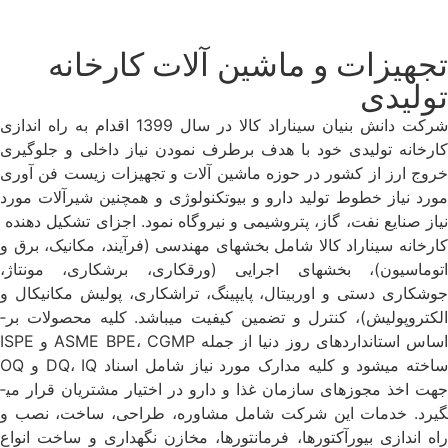
تجهیزات و ماشین ­آلات کارخانه
تولیدی
شرکت دانش­ بنیان سیناراد کالا در سال 1399 اقدام به راه ­اندازی
کارخانه تولیدی خود با هدف برطرف نمودن نیاز داخلی و جلوگیری
خروج ارز از کشور در حوزه ماشین­ آلات و تجهیزات زیست فن­ آوری
مورد نیاز خطوط تولید دارو و بیوتکنولوژی و همچنین شیرآلات مورد
نیاز صنایع نفت، گاز، پتروشیمی و نیروگاه نمود. اجزای تشکیل دهنده
کارخانه سیناراد کالا شامل بخش­های مهندسی (فرآیند، مکانیک، برق و
اتوماسیون)، بخش­های اجرایی (ورق­کاری، برش­کاری، مونتاژ،
جوشکاری دستی و اوربیتال، پایپینگ، تراشکاری، پولیش مکانیکال و
الکتروپولیش)، کنترل و تضمین کیفیت می­باشد. کلیه محصولات بر­
اساس استانداردهای روز دنیا از جمله ASME BPE، CGMP و ISPE
ساخته می­شود و کلیه مدارک مورد نیاز شامل اسناد DQ، IQ و OQ
جهت اخذ مجوزهای سازمان غذا و دارو در اختیار مشتریان قرار می­
گیرد. خدمات این شرکت شامل مشاوره، طراحی، ساخت، نصب و
راه ­اندازی بیورآکتورها، فرمانتورها، مخازن نگهداری و ساخت انواع