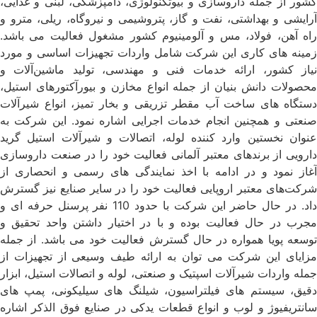
کشور از جمله داروسازی و بیوتکنولوژی، دامپزشکی، لبنی و غذایی،
آرایشی و بهداشتی، نفت و گاز، پتروشیمی و نیروگاه، ریلی، مترو و
راه آهن، فولاد، مس و آلومینیوم کشور مشغول فعالیت می باشد.
زمینه های کاری این شرکت شامل واردات تجهیزات اساسی و مورد
نیاز کشور، ارائه خدمات فنی و مهندسی، تولید ماشین‌آلات و
محصولات دانش بنیان از جمله انواع مخازن و بیورآکتورهای استیل،
دستگاه های ساخت آب مقطر تزریقی و بخار تمیز، انواع شیرآلات
صنعتی و همچنین انجام خدمات اجرایی اشاره نمود. این شرکت به
عنوان نخستین وارد کننده لوله، اتصالات و شیرآلات استیل گرید
دارویی از برندهای معتبر آلمانی فعالیت خود را در صنعت داروسازی
آغاز نمود و در ادامه با اخذ نمایندگی های رسمی و انحصاری از
شرکت‌های معتبر اروپایی فعالیت خود را در سایر صنایع نیز گسترش
داد. در حال حاضر این شرکت با حدود 110 نفر پرسنل حرفه ای و
مجرب در حال فعالیت بوده و با در اختیار داشتن واحد تحقیق و
توسعه پویا همواره در حال گسترش فعالیت خود می باشد. از جمله
مزایای این شرکت می توان به ارائه طیف وسیعی از تجهیزات از
جمله واردات شیرآلات اسپتیک و صنعتی، لوله و اتصالات استیل، ابزار
دقیق، سیستم های فیلتراسیون، شیلنگ های سیلیکونی، پمپ های
سانتریفیوژ و لوب و انواع قطعات یدکی در صنایع فوق الذکر اشاره