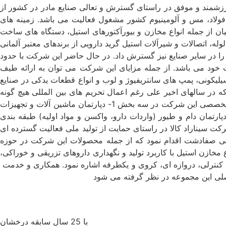
 از بیش از دو دهه تجربه ارزشمند و موفق در راستای گسترش و تعالی صنایع مادر در کشور از
، فولاد، مس و آلومینیوم کشور مشغول فعالیت می باشد. زمینه های
ن از جمله انواع مخازن و بیورآکتورهای استیل، دستگاه های ساخت
له، اتصالات و شیرآلات استیل گرید دارویی از برندهای معتبر آلمانی
 را در سایر صنایع نیز گسترش داد. در حال حاضر این شرکت با حدود
یت خود می باشد. از جمله مزایای این شرکت می توان به ارائه طیف
یلیکونی، پمپ های سانتریفیوژ و لوب و انواع قطعات یدکی در صنایع
 که در سالهای اخیر علی رغم اعمال تحریم های بین المللی هیچ گونه
خللی در فعالیت این شرکت وارد نکرده و واردات کلیه تجهیزات با زمان تحویل و قیمت کاملا رقابتی را تسهیل نموده است. دپارتمان های تخصصی این شرکت در سه بخش 1- دپارتمان ماشین آلات و تجهیزات
اروسازی و بیوتکنولوژی 2- دپارتمان تجهیزات صنعتی (نفت، گاز، پتروشیمی، نیروگاه، فولاد، ریلی، مترو، راه آهن و حفاری) 3- دپارتمان دام و طیور (واردات دارو، واکسن و مواد اولیه) طبقه بندی
ف در کشور می باشد. در سال 1399 با استعانت از خداوند متعال، شرکت سیناراد کالا در راستای حمایت از تولید ملی فعالیت گسترده ای
ه برداری از سایت تولیدی در زمینی به مساحت 5000 متر مربع در شهرک صنعتی صفادشت اقدام نمود که از جمله محصولات این شرکت در حوزه
 مخازن استیل با کاربرد تولید و نگهداری داروهای تزریقی و خوراکی،
انواع شیرآلات کنترلی، دروازه ای، کروی و یکطرفه اشاره نمود. همکاری و خدمت
صلی این مجموعه در نظر گرفته می شود
با 25 سال سابقه درخشان