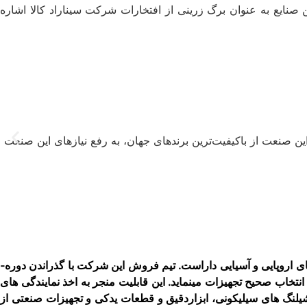
ن صنایع به عنوان برگ زرینی از افتخارات شرکت سیناراد کالا اشاره
 صنعت از با‌کیفیت‌ترین برند‌های جهان، به رفع نیازهای این صنعت
شرکت سیناراد­کالا با بهره ­گیری از شبکه بین المللی واردات و دفاتر معتبر در خارج از کشور، توانمندی بالایی در زمینه واردات کالا از کشورهای اروپایی و آسیایی داراست. تیم فروش این شرکت با گذراندن دوره­
ب صحیح تجهیزات می­نماید. این قابلیت منجر به اخذ نمایندگی ­های
شیلنگ ­های سیلیکونی، ابزاردقیق و قطعات یدکی و تجهیزات صنعتی از