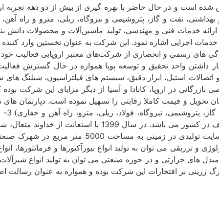
 بنیان سیناراد کالا (سهامی خاص) در سال 1383 تاسیس شده است و در حال حاضر با بهره گیری
 بهداشتی، نفت و گاز، پتروشیمی و نیروگاه، ریلی، مترو و راه آهن
ائه خدمات فنی و مهندسی، تولید ماشین‌آلات و محصولات دانش بنیا
خدمات اجرایی اشاره نمود. این شرکت به عنوان نخستین وارد کننده لو
یندگی های رسمی و انحصاری از شرکت‌های معتبر اروپایی فعالیت خود
ختیار داشتن واحد تحقیق و توسعه پویا همواره در حال گسترش فعال
 اتصالات استیل، ابزار دقیق، سیستم های فیلتراسیون، شیلنگ های س
ی بازرگانی در اروپا، کانادا و آسیا از دیگر مزایای این شرکت بوده
صنعت د
شده که هر یک به صورت مجزا در حال خدمت رسانی به صنایع مختل
را در زمینه تولید شروع کرد و نسبت به تاسیس و بهر
 و تزریقی می توان به تولید انواع بیورآکتورها و فرمانتورها، انواع
ر تمیز، انواع میکسرها و مبدل های حرارتی و در حوزه صنعتی می توان به تولید 
گ زرینی بر افتخارات این شرکت بوده و همواره به عنوان رسالت ا