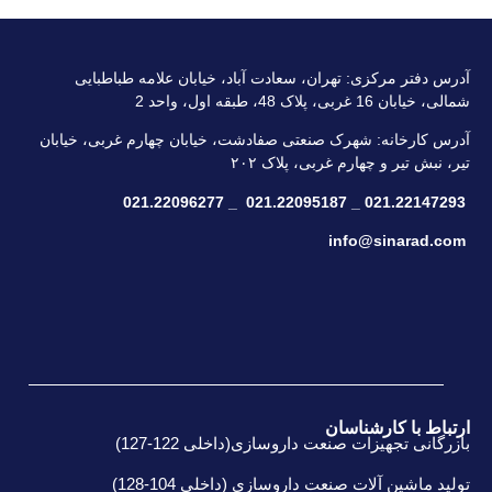
آدرس دفتر مرکزی: تهران، سعادت آباد، خیابان علامه طباطبایی
شمالی، خیابان 16 غربی، پلاک 48، طبقه اول، واحد 2
آدرس کارخانه: شهرک صنعتی صفادشت، خیابان چهارم غربی، خیابان
تیر، نبش تیر و چهارم غربی، پلاک ۲۰۲
021.22147293 _ 021.22095187 _ 021.22096277
info@sinarad.com
ارتباط با کارشناسان
بازرگانی تجهیزات صنعت داروسازی(داخلی 122-127)
تولید ماشین­ آلات صنعت داروسازی (داخلی 104-128)