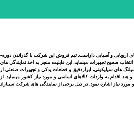
شرکت سیناراد­کالا با بهره ­گیری از شبکه بین المللی واردات و دفاتر معتبر در خارج از کشور، توانمندی بالایی در زمینه واردات کالا از کشورهای اروپایی و آسیایی داراست. تیم فروش این شرکت با گذراندن دوره­
ب صحیح تجهیزات می­نماید. این قابلیت منجر به اخذ نمایندگی ­های
شیلنگ ­های سیلیکونی، ابزاردقیق و قطعات یدکی و تجهیزات صنعتی از
ن و هند اقدام به واردات کالاهای اساسی و مورد نیاز کشور می­نماید. از
 مورد نیاز اشاره نمود. در ذیل برخی از نمایندگی ­های شرکت سیناراد