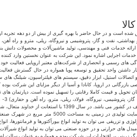
الا
 بنیان سیناراد کالا (سهامی خاص) در سال 1383 تاسیس شده است و در حال حاضر با بهره گیری
 بهداشتی، نفت و گاز، پتروشیمی و نیروگاه، ریلی، مترو و راه آهن
ائه خدمات فنی و مهندسی، تولید ماشین‌آلات و محصولات دانش بنیا
خدمات اجرایی اشاره نمود. این شرکت به عنوان نخستین وارد کننده لو
یندگی های رسمی و انحصاری از شرکت‌های معتبر اروپایی فعالیت خود
ختیار داشتن واحد تحقیق و توسعه پویا همواره در حال گسترش فعال
 اتصالات استیل، ابزار دقیق، سیستم های فیلتراسیون، شیلنگ های س
ی بازرگانی در اروپا، کانادا و آسیا از دیگر مزایای این شرکت بوده
صنعت د
شده که هر یک به صورت مجزا در حال خدمت رسانی به صنایع مختل
را در زمینه تولید شروع کرد و نسبت به تاسیس و بهر
 و تزریقی می توان به تولید انواع بیورآکتورها و فرمانتورها، انواع
ر تمیز، انواع میکسرها و مبدل های حرارتی و در حوزه صنعتی می توان به تولید 
گ زرینی بر افتخارات این شرکت بوده و همواره به عنوان رسالت ا