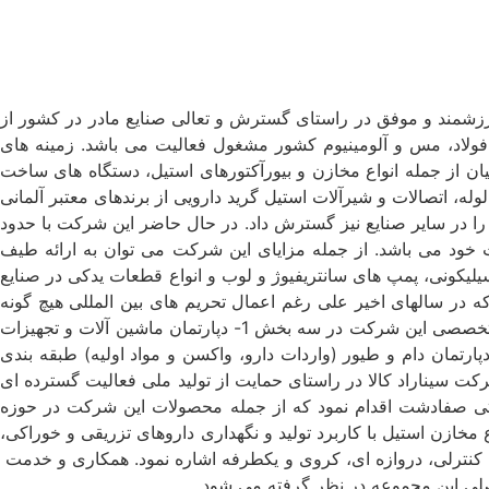
 از بیش از دو دهه تجربه ارزشمند و موفق در راستای گسترش و تعالی صنایع مادر در کشور از
، فولاد، مس و آلومینیوم کشور مشغول فعالیت می باشد. زمینه های
ن از جمله انواع مخازن و بیورآکتورهای استیل، دستگاه های ساخت
له، اتصالات و شیرآلات استیل گرید دارویی از برندهای معتبر آلمانی
 را در سایر صنایع نیز گسترش داد. در حال حاضر این شرکت با حدود
یت خود می باشد. از جمله مزایای این شرکت می توان به ارائه طیف
یلیکونی، پمپ های سانتریفیوژ و لوب و انواع قطعات یدکی در صنایع
 که در سالهای اخیر علی رغم اعمال تحریم های بین المللی هیچ گونه
خللی در فعالیت این شرکت وارد نکرده و واردات کلیه تجهیزات با زمان تحویل و قیمت کاملا رقابتی را تسهیل نموده است. دپارتمان های تخصصی این شرکت در سه بخش 1- دپارتمان ماشین آلات و تجهیزات
اروسازی و بیوتکنولوژی 2- دپارتمان تجهیزات صنعتی (نفت، گاز، پتروشیمی، نیروگاه، فولاد، ریلی، مترو، راه آهن و حفاری) 3- دپارتمان دام و طیور (واردات دارو، واکسن و مواد اولیه) طبقه بندی
ف در کشور می باشد. در سال 1399 با استعانت از خداوند متعال، شرکت سیناراد کالا در راستای حمایت از تولید ملی فعالیت گسترده ای
ه برداری از سایت تولیدی در زمینی به مساحت 5000 متر مربع در شهرک صنعتی صفادشت اقدام نمود که از جمله محصولات این شرکت در حوزه
 مخازن استیل با کاربرد تولید و نگهداری داروهای تزریقی و خوراکی،
انواع شیرآلات کنترلی، دروازه ای، کروی و یکطرفه اشاره نمود. همکاری و خدمت
صلی این مجموعه در نظر گرفته می شود